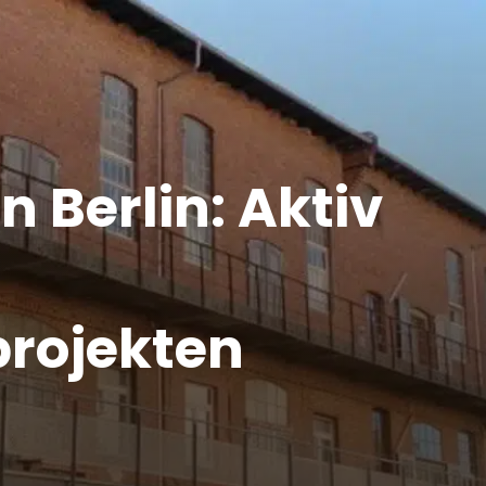
Konzeptentwickl
bjekte
Befunduntersuch
Restaurierungsp
rgut
Dokumentation u
 Berlin: Aktiv
Objektbetreuung
Provenienz / Authe
Wertschätzung
projekten
Holzschädlingsb