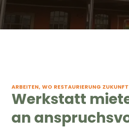
Unsere Partner
Projekte mit Institutionen
Literaturhinweise
ARBEITEN, WO RESTAURIERUNG ZUKUNFT
Werkstatt miet
an anspruchsvo