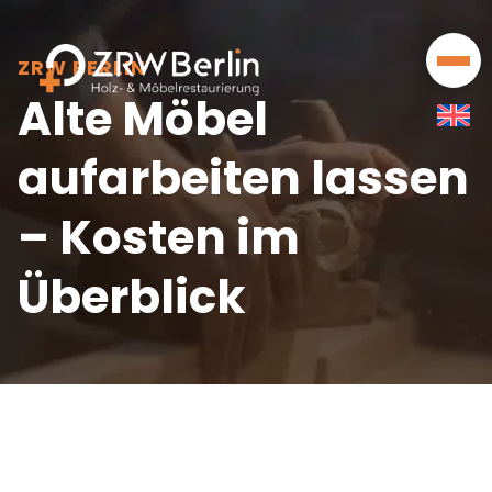
Skip
Grundlagentexte
Wertschätzung
to
ZRW BERLIN
Publikationen
Holzschädlingsbekämpfung
content
Alte Möbel
Vorträge
aufarbeiten lassen
Fortbildungen
– Kosten im
Mitgliedschaften
Überblick
Unsere Partner
Projekte mit Institutionen
Literaturhinweise