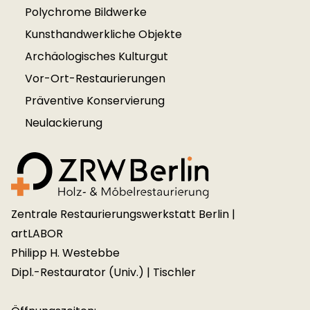
Polychrome Bildwerke
Kosten führt. Normalerweise liegt der
Kunsthandwerkliche Objekte
Stundensatz dabei um bis zu 50%
Archäologisches Kulturgut
höher als bei einer normalen
Vor-Ort-Restaurierungen
Restaurierung. Sollte ich eine
Präventive Konservierung
Restaurierung nach dem Faktor der
Neulackierung
Rarität berechnen, so wird dies im
Vorfeld besprochen. Gerade bei
Raritäten ergibt sich vielfach ein
höherer Materialaufwand, da
Zentrale Restaurierungswerkstatt Berlin |
Sonderanfertigungen notwendig
artLABOR
werden oder Partner in Anspruch
Philipp H. Westebbe
genommen werden müssen.
Dipl.-Restaurator (Univ.) | Tischler