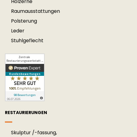
der Zeit der Industrialisierung im
Hölzerne
Handwerk entstanden, also ab der
Raum­aus­stattung­en
Gründerzeit, sind in der Regel keine
Polsterung
Raritäten mehr, da sie bereits als
Leder
Dutzendware entstanden. Sind von
Stuhlgeflecht
einem solchen Möbel nur noch sehr
seltene Einzelstücke auf dem Markt,
können auch diese eine Rarität sein.
Handelt es sich bei dem fraglichen
Möbel um eine Rarität, so müssen
besondere Maßnahmen ergriffen
RESTAURIERUNGEN
werden. Das führt meist dazu, dass
ein höherer Zeitaufwand notwendig
Skulptur /-fassung,
wird, was wiederum zu höheren