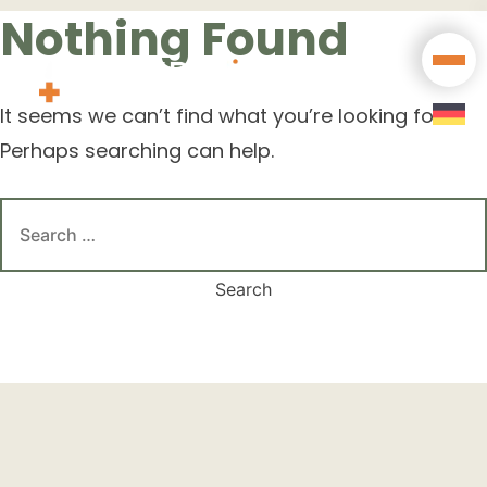
Nothing Found
Skip
Key Texts
Appreciation
to
Publications
content
Wood Pest Control
It seems we can’t find what you’re looking for.
Presentations
Perhaps searching can help.
Professional Development
Search
Memberships
for:
Our Partners
Projects with Institutions
References